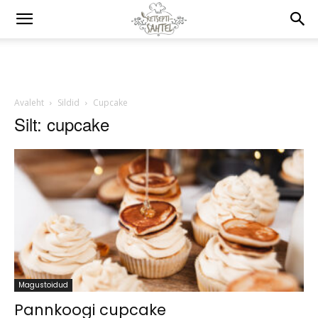
Avaleht
Sildid
Cupcake
Silt: cupcake
Magustoidud
Pannkoogi cupcake