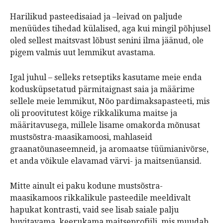
Harilikud pasteedisaiad ja –leivad on paljude
menüüdes tihedad külalised, aga kui mingil põhjusel
oled sellest maitsvast lõbust senini ilma jäänud, ole
pigem valmis uut lemmikut avastama.
Igal juhul – selleks retseptiks kasutame meie enda
kodusküpsetatud pärmitaignast saia ja määrime
sellele meie lemmikut, Nõo pardimaksapasteeti, mis
oli proovitutest kõige rikkalikuma maitse ja
määritavusega, millele lisame omakorda mõnusat
mustsõstra-maasikamoosi, mahlaseid
graanatõunaseemneid, ja aromaatse tüümianivõrse,
et anda võikule elavamad värvi- ja maitsenüansid.
Mitte ainult ei paku kodune mustsõstra-
maasikamoos rikkalikule pasteedile meeldivalt
hapukat kontrasti, vaid see lisab saiale palju
huvitavama, keerukama maitseprofiili, mis muudab