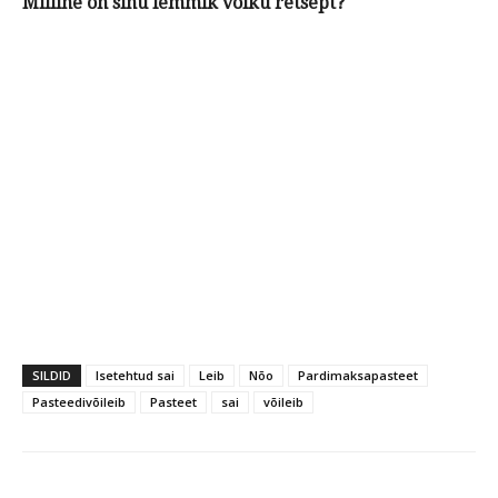
Milline on sinu lemmik võiku retsept?
SILDID
Isetehtud sai
Leib
Nõo
Pardimaksapasteet
Pasteedivõileib
Pasteet
sai
võileib