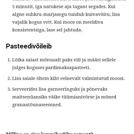
5 minutit, iga natukese aja tagant segades. Kui
algne suhkru-marjasegu tundub kuivavõitu, lisa
vajalik kogus vett. Kui moos on meeldiva
konsistentsiga, lase sel jahtuda.
Pasteedivõileib
Lõika saiast mõnusalt paks viil ja määri sellele
julges koguses pardimaksapasteeti.
Lisa saiale õhem kiht eelnevalt valmistatud moosi.
Serveerides lisa garneeringuks ja põnevaks
maitsenüansiks väike tüümianivõrse ja mõned
granaatõunaseemned.