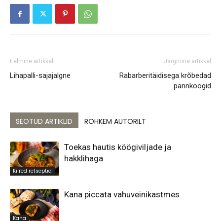
Eelmine artikkel
Järgmine artikkel
Lihapalli-sajajalgne
Rabarberitäidisega krõbedad
pannkoogid
SEOTUD ARTIKLID
ROHKEM AUTORILT
Toekas hautis köögiviljade ja
hakklihaga
Kiired retseptid
Kana piccata vahuveinikastmes
Kana