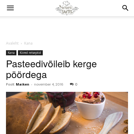
Avaleht
Kana
Kana
Kiired retseptid
Pasteedivõileib kerge
pöördega
Poolt
Maiken
-
november 4, 2016
0