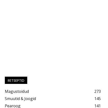
RETSEPTID
Magustoidud
273
Smuutid & Joogid
145
Pearoog
141