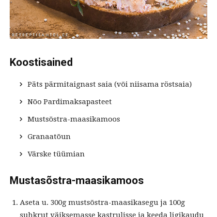
Koostisained
Päts pärmitaignast saia (või niisama röstsaia)
Nõo Pardimaksapasteet
Mustsõstra-maasikamoos
Granaatõun
Värske tüümian
Mustasõstra-maasikamoos
Aseta u. 300g mustsõstra-maasikasegu ja 100g
suhkrut väiksemasse kastrulisse ja keeda ligikaudu