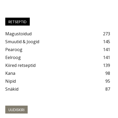
RETSEPTID
Magustoidud
273
Smuutid & Joogid
145
Pearoog
141
Eelroog
141
Kiired retseptid
139
Kana
98
Nipid
95
Snäkid
87
UUDISKIRI