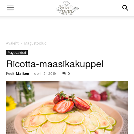
Avaleht
Magustoidud
Magustoidud
Ricotta-maasikakuppel
Poolt
Maiken
-
aprill 21, 2019
0