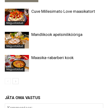
Cuve Millesimato Love maasikatort
Magustoidud
Mandlikook apelsinilikööriga
Magustoidud
Maasika-rabarberi kook
Magustoidud
JÄTA OMA VASTUS