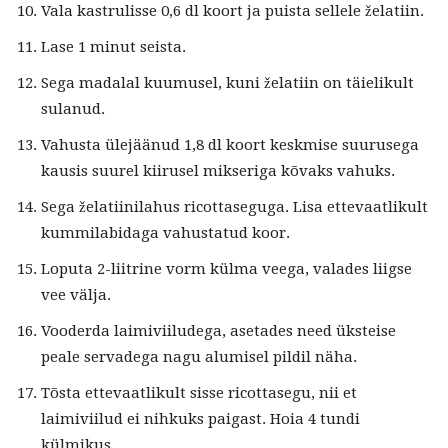
Vala kastrulisse 0,6 dl koort ja puista sellele želatiin.
Lase 1 minut seista.
Sega madalal kuumusel, kuni želatiin on täielikult
sulanud.
Vahusta ülejäänud 1,8 dl koort keskmise suurusega
kausis suurel kiirusel mikseriga kõvaks vahuks.
Sega želatiinilahus ricottaseguga. Lisa ettevaatlikult
kummilabidaga vahustatud koor.
Loputa 2-liitrine vorm külma veega, valades liigse
vee välja.
Vooderda laimiviiludega, asetades need üksteise
peale servadega nagu alumisel pildil näha.
Tõsta ettevaatlikult sisse ricottasegu, nii et
laimiviilud ei nihkuks paigast. Hoia 4 tundi
külmikus.