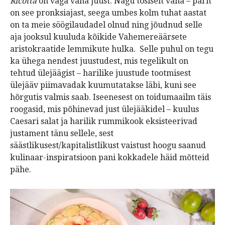
Ricotta
on väga vana juust. Nagu tõsiselt vana – pärit
on see pronksiajast, seega umbes kolm tuhat aastat
on ta meie söögilaudadel olnud ning jõudnud selle
aja jooksul kuuluda kõikide Vahemereäärsete
aristokraatide lemmikute hulka. Selle puhul on tegu
ka ühega nendest juustudest, mis tegelikult on
tehtud ülejäägist – harilike juustude tootmisest
ülejääv piimavadak kuumutatakse läbi, kuni see
hõrgutis valmis saab. Iseenesest on toidumaailm täis
roogasid, mis põhinevad just ülejääkidel – kuulus
Caesari salat ja harilik rummikook eksisteerivad
justament tänu sellele, sest
säästlikusest/kapitalistlikust vaistust hoogu saanud
kulinaar-inspiratsioon pani kokkadele häid mõtteid
pähe.