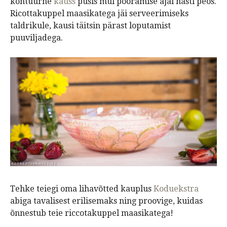
kontuurne
kauss
püsis mul pööramise ajal hästi peos.
Ricottakuppel maasikatega jäi serveerimiseks
taldrikule, kausi täitsin pärast loputamist
puuviljadega.
Tehke teiegi oma lihavõtted kauplus
Koduekstra
abiga tavalisest erilisemaks ning proovige, kuidas
õnnestub teie riccotakuppel maasikatega!