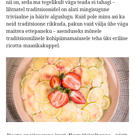
nii on, seda ma tegelikult väga teada ei tahagi –
lihtsatel traditsioonidel on alati mingisugune
triviaalne ja häiriv alguslugu. Kuid pole minu asi ka
neid traditsioone rikkuda, pakun vaid välja ühe väga
maitsva ettepaneku – asenduseks mõnele
traditsioonilisele kohipiimamaiusele teha üks eriline
ricotta-maasikakuppel.