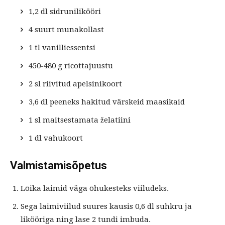
1,2 dl sidrunilikööri
4 suurt munakollast
1 tl vanilliessentsi
450-480 g ricottajuustu
2 sl riivitud apelsinikoort
3,6 dl peeneks hakitud värskeid maasikaid
1 sl maitsestamata želatiini
1 dl vahukoort
Valmistamisõpetus
Lõika laimid väga õhukesteks viiludeks.
Sega laimiviilud suures kausis 0,6 dl suhkru ja
likööriga ning lase 2 tundi imbuda.