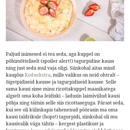
Paljud inimesed ei tea seda, aga kuppel on
põhimõtteliselt (spoiler alert!) tagurpidine kauss
ning just seda mul vaja oligi. Siinkohal aitas mind
kauplus
Koduekstra
, mille valikus on neid ohtralt –
õigetpidiseid kausse ja tagurpidiseid kausse. Selle
sama kausi sisse minu ricottakuppel maasikatega
algselt oma koha leidiski – ladusin laimiviilud kausi
põhja ning täitsin selle siis ricottaseguga. Pärast seda,
kui see oli külmkapis tahenenud pöörasin ma oma
kausi taldrikule (hops!) tagurpidi, siinkohal oli mu
kausivalik väga tähtis – kergest plastikust ja