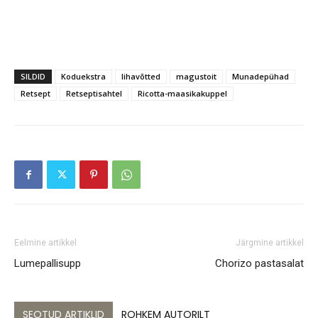
SILDID
Koduekstra
lihavõtted
magustoit
Munadepühad
Retsept
Retseptisahtel
Ricotta-maasikakuppel
Eelmine artikkel
Järgmine artikkel
Lumepallisupp
Chorizo pastasalat
SEOTUD ARTIKLID
ROHKEM AUTORILT