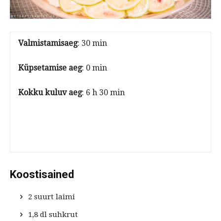
Valmistamisaeg
: 30 min
Küpsetamise aeg
: 0 min
Kokku kuluv aeg
: 6 h 30 min
Koostisained
2 suurt laimi
1,8 dl suhkrut