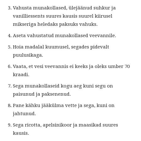
Vahusta munakollased, ülejäänud suhkur ja
vanilliessents suures kausis suurel kiirusel
mikseriga heledaks paksuks vahuks.
Aseta vahustatud munakollased veevannile.
Hoia madalal kuumusel, segades pidevalt
puulusikaga.
Vaata, et vesi veevannis ei keeks ja oleks umber 70
kraadi.
Sega munakollaseid kogu aeg kuni segu on
paisunud ja paksenenud.
Pane kähku jääkülma vette ja sega, kuni on
jahtunud.
Sega ricotta, apelsinikoor ja maasikad suures
kausis.